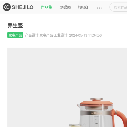
主导航
SHEJILO
作品集
灵感图
视频汇
•
•
•
作品集详情页
养生壶
家电产品
产品设计·家电产品·工业设计
2024-05-13 11:34:56