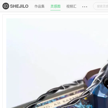
主导航
SHEJILO
作品集
灵感图
视频汇
•
•
•
灵感图详情页