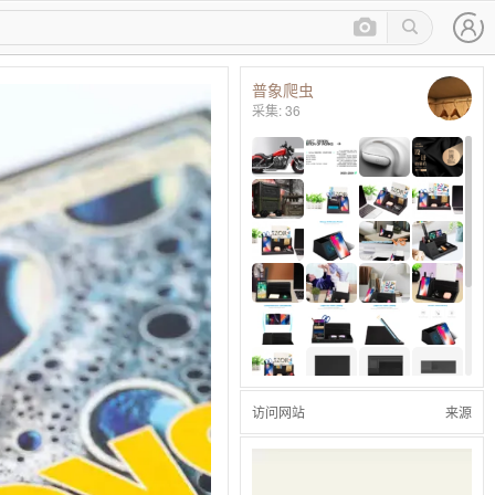
普象爬虫
采集: 36
访问网站
来源