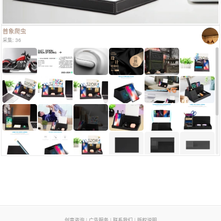
普象爬虫
采集: 36
页脚列表
创意咨询
|
广告服务
|
联系我们
|
版权说明