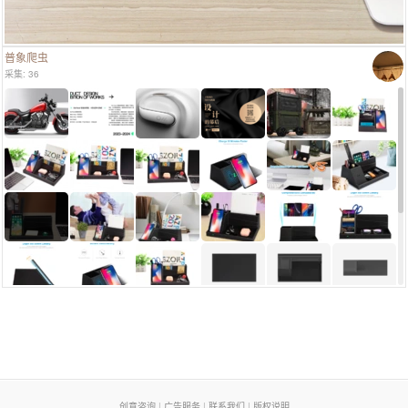
普象爬虫
采集: 36
页脚列表
创意咨询
|
广告服务
|
联系我们
|
版权说明