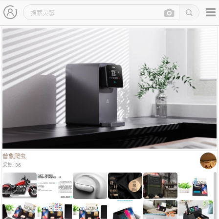
主导航
灵感图详情页
普象爬虫
采集: 36