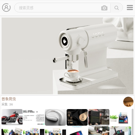
主导航
灵感图详情页
普象爬虫
采集: 36