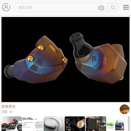
主导航
灵感图详情页
普象爬虫
采集: 36