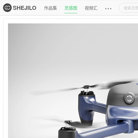
主导航
SHEJILO
作品集
灵感图
视频汇
•
•
•
灵感图详情页