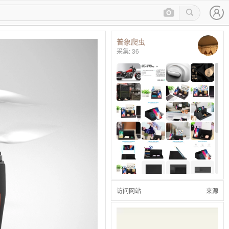
普象爬虫
采集: 36
访问网站
来源