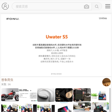
主导航
灵感图详情页
普象爬虫
采集: 36