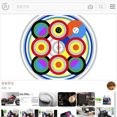
主导航
灵感图详情页
普象爬虫
采集: 36