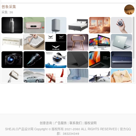
普象采集
采集: 36
页脚列表
创意咨询
|
广告服务
|
联系我们
|
版权说明
SHEJILO产品设计网 Copyright © 版权所有 2021-2060 ALL RIGHTS RESERVED | 官方QQ
群：383234349