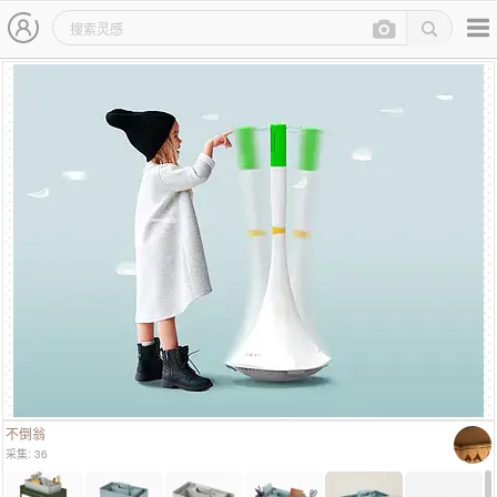
主导航
灵感图详情页
不倒翁
采集: 36