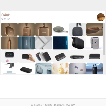
白噪音
采集: 36
页脚列表
创意咨询
|
广告服务
|
联系我们
|
版权说明