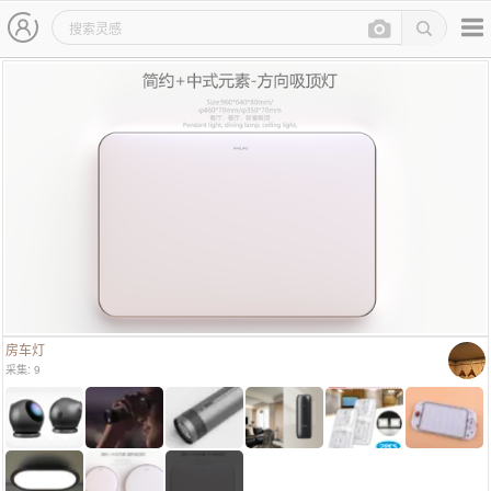
主导航
灵感图详情页
房车灯
采集: 9