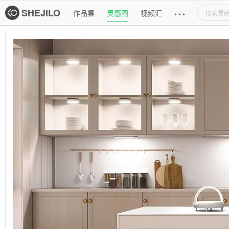
主导航
SHEJILO
作品集
灵感图
视频汇
•
•
•
灵感图详情页