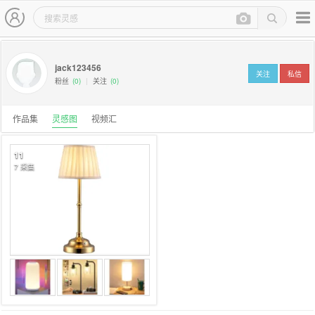
用户中心-灵感图
主导航
jack123456
关注
私信
粉丝
(0)
|
关注
(0)
作品集
灵感图
视频汇
11
7 采集