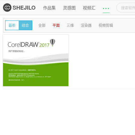
主导航
SHEJILO
作品集
灵感图
视频汇
•
•
•
设计软件列表页
次导航
最新
综合
全部
平面
三维
渲染器
视频剪辑