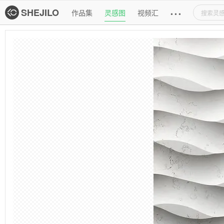
主导航
SHEJILO
作品集
灵感图
视频汇
•
•
•
灵感图详情页