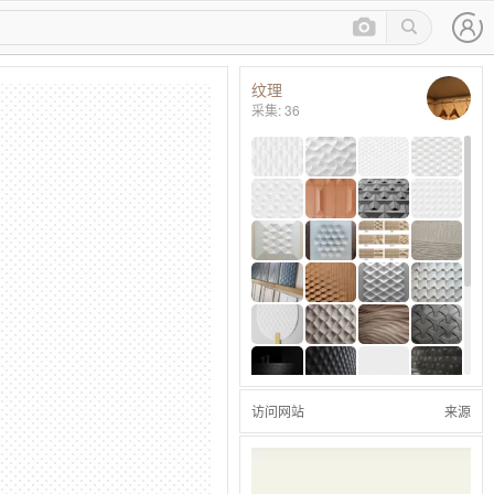
纹理
采集: 36
访问网站
来源