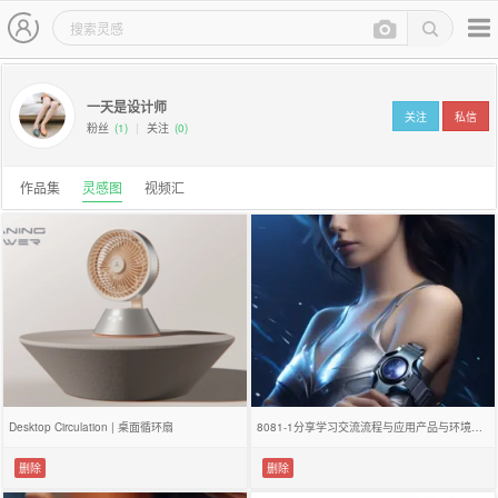
用户中心-灵感图
主导航
一天是设计师
关注
私信
粉丝
(1)
|
关注
(0)
作品集
灵感图
视频汇
Desktop Circulation | 桌面循环扇
8081-1分享学习交流流程与应用产品与环境效果图人工智能设计虚拟效果图
删除
删除